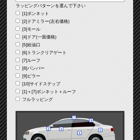
ラッピングパターンを選んで下さい
[1]ボンネット
[2]ドアミラー(左右価格)
[3]モール
[4]ドア(一面価格)
[5]給油口
[6]トランクリアゲート
[7]ルーフ
[8]バンパー
[9]ピラー
[10]サイドステップ
[1]＋[7]ボンネット＋ルーフ
フルラッピング